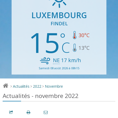
LUXEMBOURG
FINDEL
15
30
°C
13
°C
NE
17
km/h
Samedi 08 août 2026 à 08h15
Actualités
2022
Novembre
>
>
>
Actualités - novembre 2022