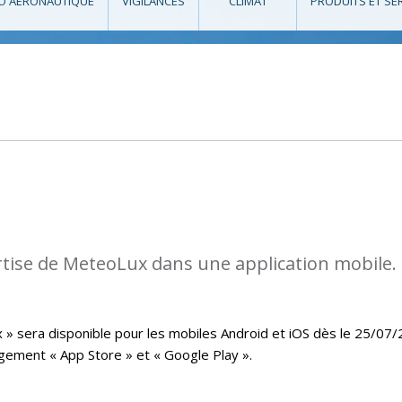
O AÉRONAUTIQUE
VIGILANCES
CLIMAT
PRODUITS ET SE
rtise de MeteoLux dans une application mobile.
x » sera disponible pour les mobiles Android et iOS dès le 25/07
rgement « App Store » et « Google Play ».