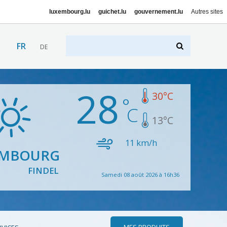
luxembourg.lu
guichet.lu
gouvernement.lu
Autres sites
FR
DE
28
30
°C
13
°C
11
km/h
EMBOURG
FINDEL
Samedi 08 août 2026 à 16h36
MES PRODUITS