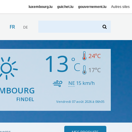
luxembourg.lu
guichet.lu
gouvernement.lu
Autres sites
FR
DE
13
24
°C
17
°C
NE
15
km/h
EMBOURG
FINDEL
Vendredi 07 août 2026 à 06h05
MES PRODUITS