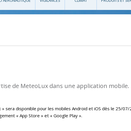
O AÉRONAUTIQUE
VIGILANCES
CLIMAT
PRODUITS ET SE
rtise de MeteoLux dans une application mobile.
x » sera disponible pour les mobiles Android et iOS dès le 25/07
rgement « App Store » et « Google Play ».