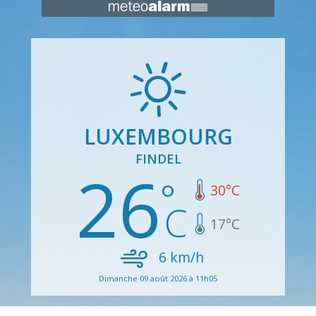
LUXEMBOURG
FINDEL
26
30
°C
17
°C
6
km/h
Dimanche 09 août 2026 à 11h05