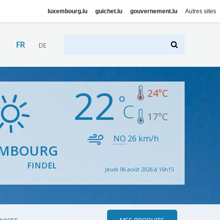
luxembourg.lu
guichet.lu
gouvernement.lu
Autres sites
FR
DE
22
24
°C
17
°C
NO
26
km/h
EMBOURG
FINDEL
Jeudi 06 août 2026 à 16h15
MES PRODUITS