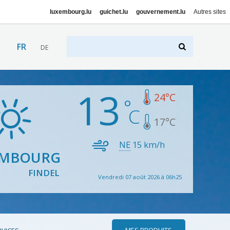
luxembourg.lu
guichet.lu
gouvernement.lu
Autres sites
FR
DE
13
24
°C
17
°C
NE
15
km/h
EMBOURG
FINDEL
Vendredi 07 août 2026 à 06h25
MES PRODUITS