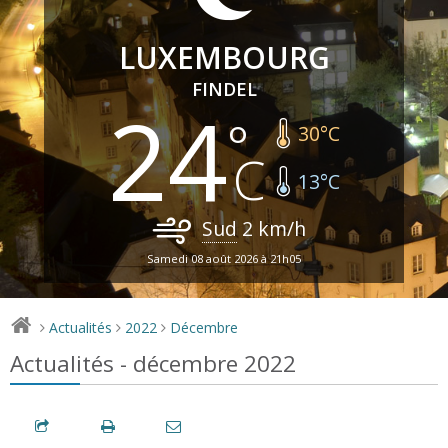
LUXEMBOURG
FINDEL
24
30
°C
13
°C
Sud
2
km/h
Samedi 08 août 2026 à 21h05
Actualités
2022
Décembre
>
>
>
Actualités - décembre 2022