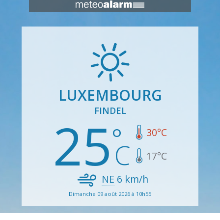
LUXEMBOURG
FINDEL
25
30
°C
17
°C
NE
6
km/h
Dimanche 09 août 2026 à 10h55