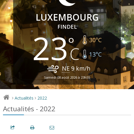
LUXEMBOURG
FINDEL
23
30
°C
13
°C
NE
9
km/h
Samedi 08 août 2026 à 23h55
Actualités
2022
>
>
Actualités - 2022