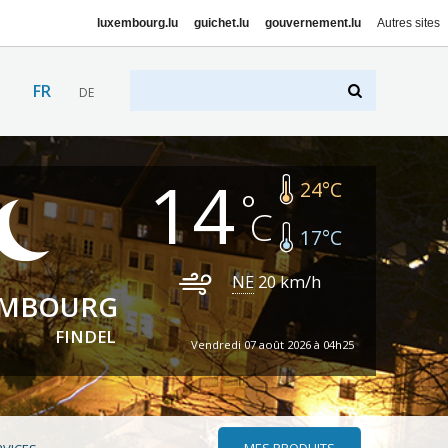
luxembourg.lu
guichet.lu
gouvernement.lu
Autres sites
FR
DE
14
24
°C
17
°C
NE
20
km/h
EMBOURG
FINDEL
Vendredi 07 août 2026 à 04h25
MES PRODUITS