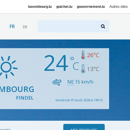
luxembourg.lu
guichet.lu
gouvernement.lu
Autres sites
FR
DE
24
26
°C
13
°C
NE
15
km/h
EMBOURG
FINDEL
Vendredi 07 août 2026 à 19h15
MES PRODUITS