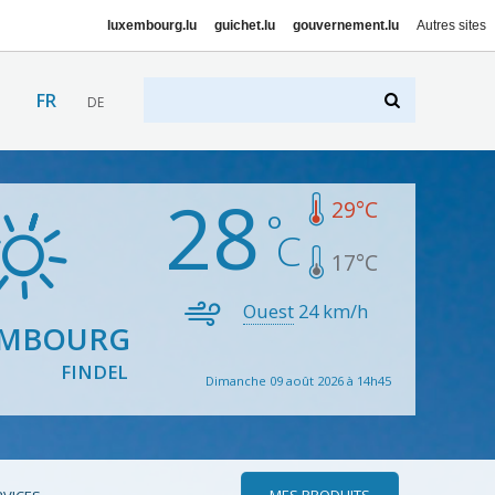
luxembourg.lu
guichet.lu
gouvernement.lu
Autres sites
FR
DE
28
29
°C
17
°C
Ouest
24
km/h
EMBOURG
FINDEL
Dimanche 09 août 2026 à 14h45
MES PRODUITS