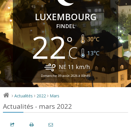
LUXEMBOURG
FINDEL
22
30
°C
13
°C
NE
11
km/h
Dimanche 09 août 2026 à 00h45
Actualités
2022
Mars
>
>
>
Actualités - mars 2022