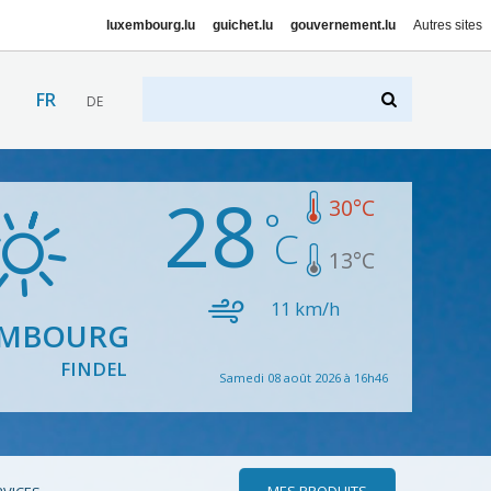
luxembourg.lu
guichet.lu
gouvernement.lu
Autres sites
FR
DE
28
30
°C
13
°C
11
km/h
EMBOURG
FINDEL
Samedi 08 août 2026 à 16h46
MES PRODUITS