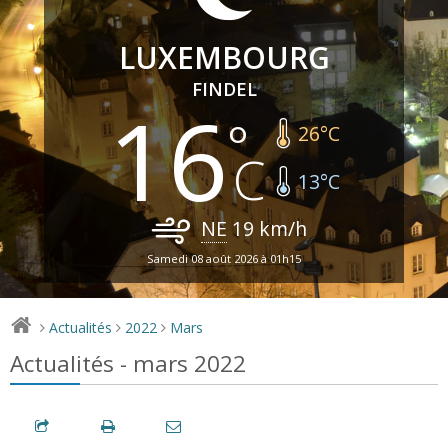
LUXEMBOURG
FINDEL
16
26
°C
13
°C
NE
19
km/h
Samedi 08 août 2026 à 01h15
Actualités
2022
Mars
>
>
>
Actualités - mars 2022