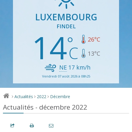
LUXEMBOURG
FINDEL
14
26
°C
13
°C
NE
17
km/h
Vendredi 07 août 2026 à 08h25
Actualités
2022
Décembre
>
>
>
Actualités - décembre 2022