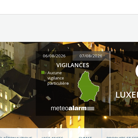
06/08/2026
07/08/2026
VIGILANCES
Aucune
vigilance
particulière
LUX