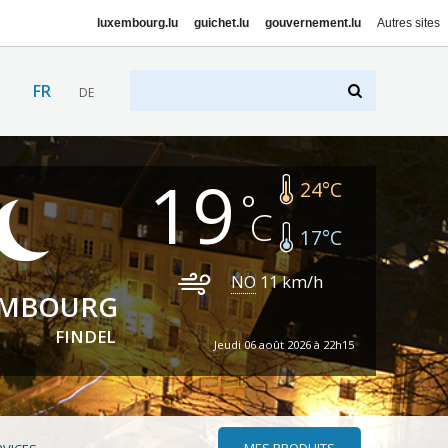
luxembourg.lu
guichet.lu
gouvernement.lu
Autres sites
FR
DE
19
24
°C
17
°C
NO
11
km/h
EMBOURG
FINDEL
Jeudi 06 août 2026 à 22h15
MES PRODUITS