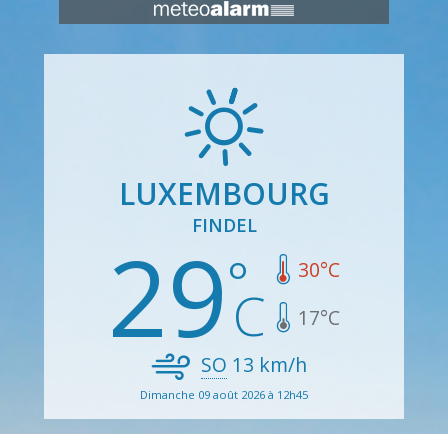
LUXEMBOURG
FINDEL
29
30
°C
17
°C
SO
13
km/h
Dimanche 09 août 2026 à 12h45