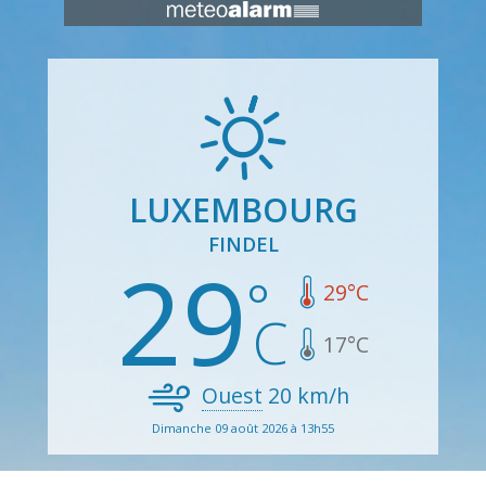
LUXEMBOURG
FINDEL
29
29
°C
17
°C
Ouest
20
km/h
Dimanche 09 août 2026 à 13h55