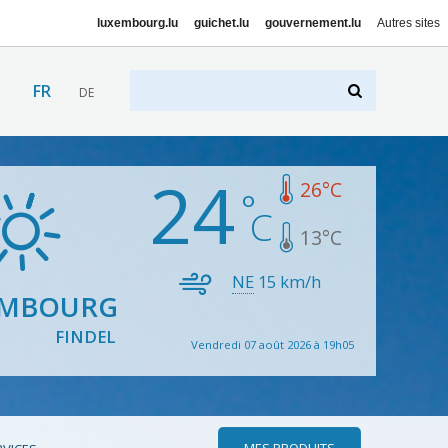
luxembourg.lu
guichet.lu
gouvernement.lu
Autres sites
FR
DE
24
26
°C
13
°C
NE
15
km/h
EMBOURG
FINDEL
Vendredi 07 août 2026 à 19h05
MES PRODUITS