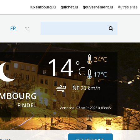
luxembourg.lu
guichet.lu
gouvernement.lu
Autres sites
FR
DE
14
24
°C
17
°C
NE
20
km/h
EMBOURG
FINDEL
Vendredi 07 août 2026 à 03h45
MES PRODUITS