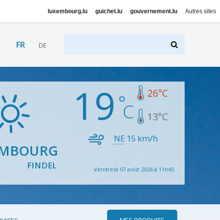
luxembourg.lu
guichet.lu
gouvernement.lu
Autres sites
FR
DE
19
26
°C
13
°C
NE
15
km/h
EMBOURG
FINDEL
Vendredi 07 août 2026 à 11h45
MES PRODUITS