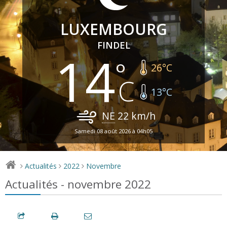
LUXEMBOURG
FINDEL
14
26
°C
13
°C
NE
22
km/h
Samedi 08 août 2026 à 04h05
Actualités
2022
Novembre
>
>
>
Actualités - novembre 2022