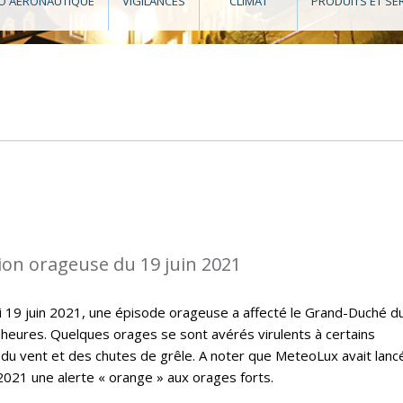
O AÉRONAUTIQUE
VIGILANCES
CLIMAT
PRODUITS ET SE
ion orageuse du 19 juin 2021
i 19 juin 2021, une épisode orageuse a affecté le Grand-Duché d
eures. Quelques orages se sont avérés virulents à certains
du vent et des chutes de grêle. A noter que MeteoLux avait lanc
 2021 une alerte « orange » aux orages forts.