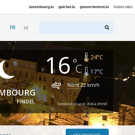
luxembourg.lu
guichet.lu
gouvernement.lu
Autres sites
FR
DE
16
24
°C
17
°C
Nord
22
km/h
EMBOURG
FINDEL
Vendredi 07 août 2026 à 01h55
MES PRODUITS