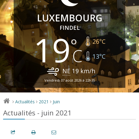
LUXEMBOURG
FINDEL
19
26
°C
13
°C
NE
19
km/h
Vendredi 07 août 2026 à 22h35
Actualités
2021
Juin
>
>
>
Actualités - juin 2021