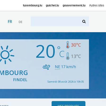
luxembourg.lu
guichet.lu
gouvernement.lu
Autres sites
FR
DE
20
30
°C
13
°C
NE
17
km/h
EMBOURG
FINDEL
Samedi 08 août 2026 à 10h35
MES PRODUITS