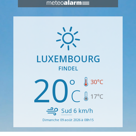
LUXEMBOURG
FINDEL
20
30
°C
17
°C
Sud
6
km/h
Dimanche 09 août 2026 à 08h15