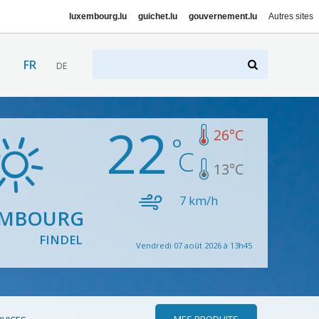
luxembourg.lu
guichet.lu
gouvernement.lu
Autres sites
FR
DE
22
26
°C
13
°C
7
km/h
EMBOURG
FINDEL
Vendredi 07 août 2026 à 13h45
MES PRODUITS