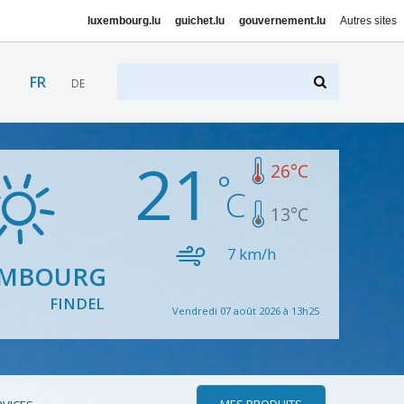
luxembourg.lu
guichet.lu
gouvernement.lu
Autres sites
FR
DE
21
26
°C
13
°C
7
km/h
EMBOURG
FINDEL
Vendredi 07 août 2026 à 13h25
MES PRODUITS