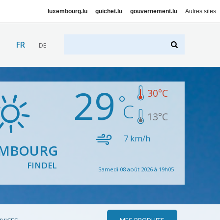
luxembourg.lu
guichet.lu
gouvernement.lu
Autres sites
FR
DE
29
30
°C
13
°C
7
km/h
EMBOURG
FINDEL
Samedi 08 août 2026 à 19h05
MES PRODUITS