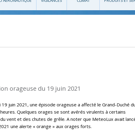
O AÉRONAUTIQUE
VIGILANCES
CLIMAT
PRODUITS ET SE
ion orageuse du 19 juin 2021
i 19 juin 2021, une épisode orageuse a affecté le Grand-Duché d
eures. Quelques orages se sont avérés virulents à certains
du vent et des chutes de grêle. A noter que MeteoLux avait lanc
 2021 une alerte « orange » aux orages forts.