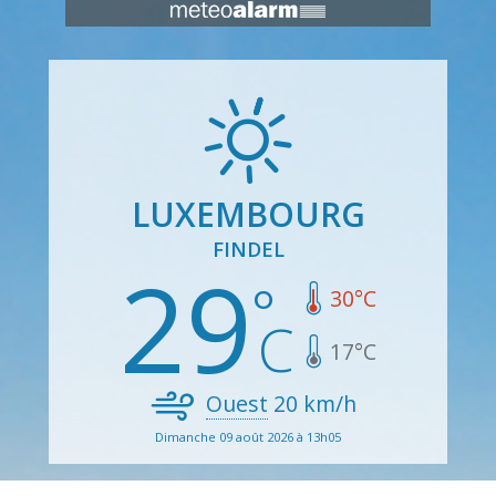
LUXEMBOURG
FINDEL
29
30
°C
17
°C
Ouest
20
km/h
Dimanche 09 août 2026 à 13h05