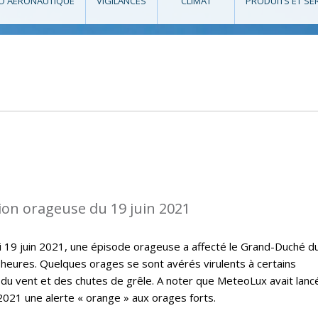
O AÉRONAUTIQUE
VIGILANCES
CLIMAT
PRODUITS ET SE
ion orageuse du 19 juin 2021
i 19 juin 2021, une épisode orageuse a affecté le Grand-Duché d
eures. Quelques orages se sont avérés virulents à certains
du vent et des chutes de grêle. A noter que MeteoLux avait lanc
 2021 une alerte « orange » aux orages forts.