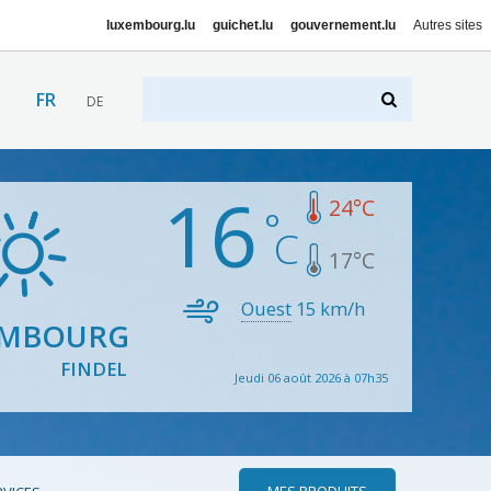
luxembourg.lu
guichet.lu
gouvernement.lu
Autres sites
FR
DE
16
24
°C
17
°C
Ouest
15
km/h
EMBOURG
FINDEL
Jeudi 06 août 2026 à 07h35
MES PRODUITS