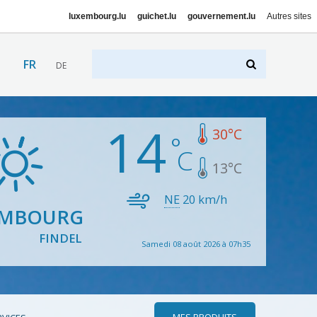
luxembourg.lu
guichet.lu
gouvernement.lu
Autres sites
FR
DE
14
30
°C
13
°C
NE
20
km/h
EMBOURG
FINDEL
Samedi 08 août 2026 à 07h35
MES PRODUITS