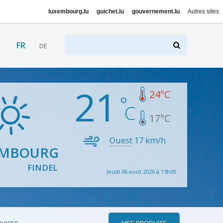
luxembourg.lu
guichet.lu
gouvernement.lu
Autres sites
FR
DE
21
24
°C
17
°C
Ouest
17
km/h
EMBOURG
FINDEL
Jeudi 06 août 2026 à 13h05
MES PRODUITS