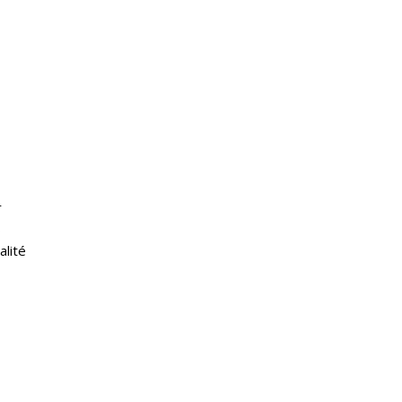
r
s
alité