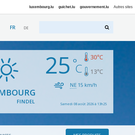
luxembourg.lu
guichet.lu
gouvernement.lu
Autres sites
FR
DE
25
30
°C
13
°C
NE
15
km/h
EMBOURG
FINDEL
Samedi 08 août 2026 à 13h25
MES PRODUITS