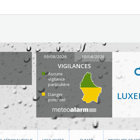
09/08/2026
10/08/2026
VIGILANCES
Aucune
vigilance
particulière
LUX
Danger
potentiel