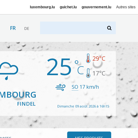
luxembourg.lu
guichet.lu
gouvernement.lu
Autres sites
FR
DE
25
29
°C
17
°C
SO
17
km/h
EMBOURG
FINDEL
Dimanche 09 août 2026 à 16h15
MES PRODUITS