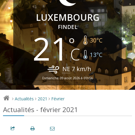
LUXEMBOURG
FINDEL
21
30
°C
13
°C
NE
7
km/h
Dimanche 09 août 2026 à 01h56
Actualités
2021
Février
>
>
>
Actualités - février 2021