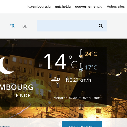
luxembourg.lu
guichet.lu
gouvernement.lu
Autres sites
FR
DE
14
24
°C
17
°C
NE
20
km/h
EMBOURG
FINDEL
Vendredi 07 août 2026 à 03h05
MES PRODUITS