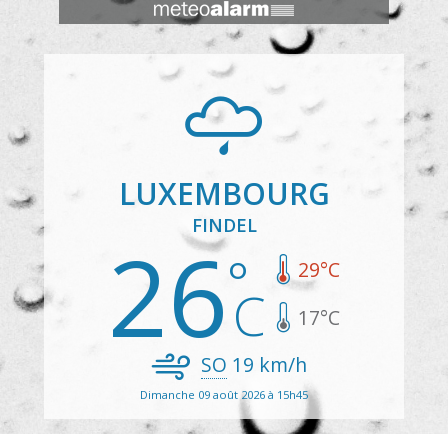
LUXEMBOURG
FINDEL
26
29
°C
17
°C
SO
19
km/h
Dimanche 09 août 2026 à 15h45