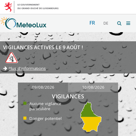
FR
DE
VIGILANCES ACTIVES LE 9 AOÛT !
Plus d'informations
09/08/2026
10/08/2026
VIGILANCES
Aucune vigilance
particulière
Danger potentiel