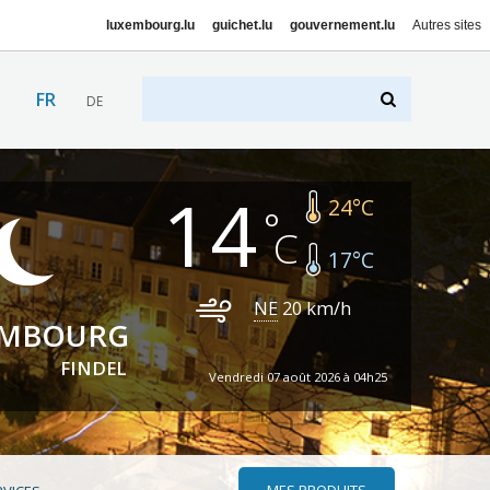
luxembourg.lu
guichet.lu
gouvernement.lu
Autres sites
FR
DE
14
24
°C
17
°C
NE
20
km/h
EMBOURG
FINDEL
Vendredi 07 août 2026 à 04h25
MES PRODUITS