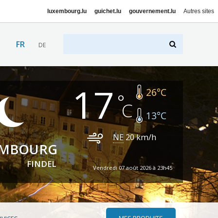
luxembourg.lu
guichet.lu
gouvernement.lu
Autres sites
FR
DE
17
26
°C
13
°C
NE
20
km/h
EMBOURG
FINDEL
Vendredi 07 août 2026 à 23h45
MES PRODUITS