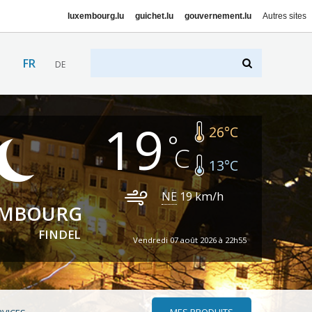
luxembourg.lu
guichet.lu
gouvernement.lu
Autres sites
FR
DE
19
26
°C
13
°C
NE
19
km/h
EMBOURG
FINDEL
Vendredi 07 août 2026 à 22h55
MES PRODUITS