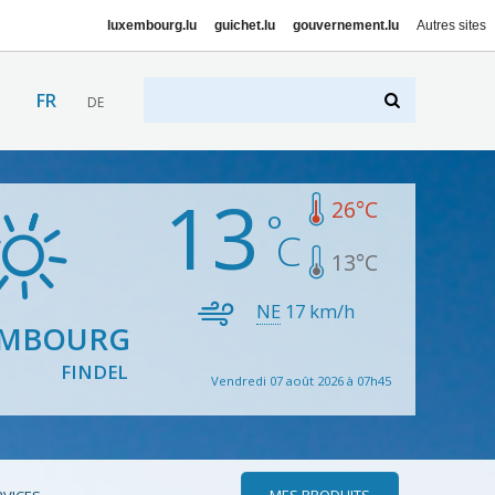
luxembourg.lu
guichet.lu
gouvernement.lu
Autres sites
FR
DE
13
26
°C
13
°C
NE
17
km/h
EMBOURG
FINDEL
Vendredi 07 août 2026 à 07h45
MES PRODUITS