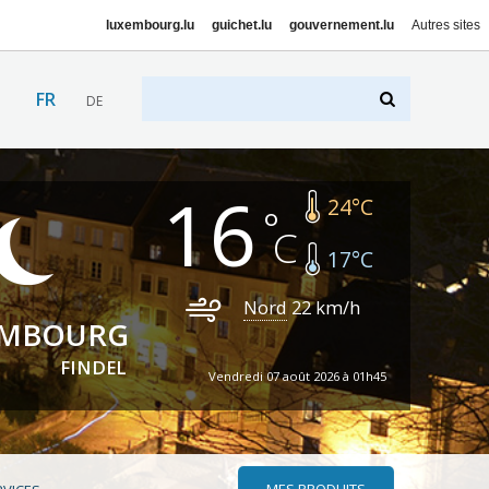
luxembourg.lu
guichet.lu
gouvernement.lu
Autres sites
FR
DE
16
24
°C
17
°C
Nord
22
km/h
EMBOURG
FINDEL
Vendredi 07 août 2026 à 01h45
MES PRODUITS