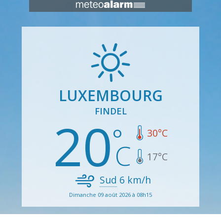
LUXEMBOURG
FINDEL
20
30
°C
17
°C
Sud
6
km/h
Dimanche 09 août 2026 à 08h15