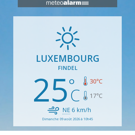
LUXEMBOURG
FINDEL
25
30
°C
17
°C
NE
6
km/h
Dimanche 09 août 2026 à 10h45