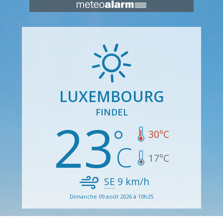
LUXEMBOURG
FINDEL
23
30
°C
17
°C
SE
9
km/h
Dimanche 09 août 2026 à 10h25