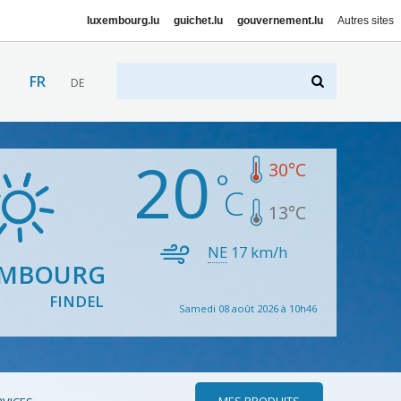
luxembourg.lu
guichet.lu
gouvernement.lu
Autres sites
FR
DE
20
30
°C
13
°C
NE
17
km/h
EMBOURG
FINDEL
Samedi 08 août 2026 à 10h46
MES PRODUITS