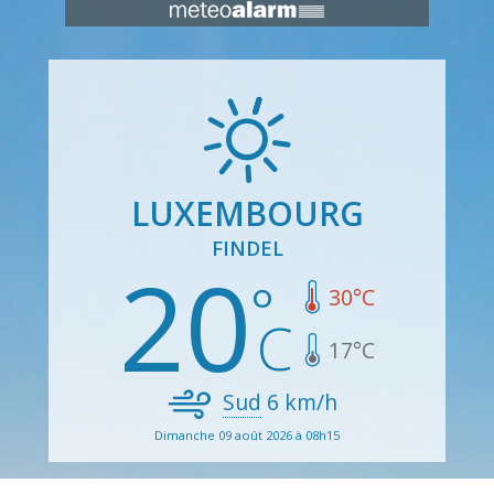
LUXEMBOURG
FINDEL
20
30
°C
17
°C
Sud
6
km/h
Dimanche 09 août 2026 à 08h15