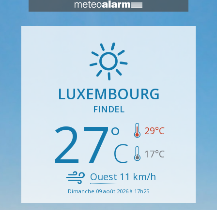
LUXEMBOURG
FINDEL
27
29
°C
17
°C
Ouest
11
km/h
Dimanche 09 août 2026 à 17h25